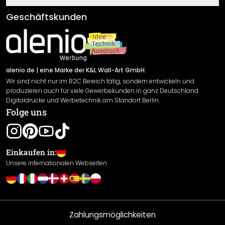
Klebe- und Montageanleitungen
AGB
Geschäftskunden
Material Übersicht
Impressum
Newsletter An-/Abmeldung
Versand & Zahlung
Sendungsverfolgung
Rücksendung
alenio.de
| eine Marke der K&L Wall-Art GmbH.
Wir sind nicht nur im B2C Bereich tätig, sondern entwickeln und
Widerrufsrecht
produzieren auch für viele Gewerbekunden in ganz Deutschland
Datenschutzerklärung
Digitaldrucke und Werbetechnik am Standort Berlin.
Folge uns
Gewährleistung
Leistungserklärung / CE-Zeichen
Cookie Einstellungen
Einkaufen in:
Unsere internationalen Webseiten
Zahlungsmöglichkeiten