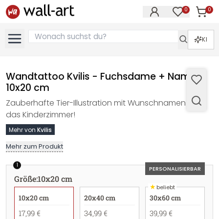
0
0
Artike
Artikel im M
KI
Wandtattoo Kvilis - Fuchsdame + Name -
10x20 cm
Zauberhafte Tier-Illustration mit Wunschnamen für
das Kinderzimmer!
Mehr von
Kvilis
Mehr zum Produkt
1
PERSONALISIERBAR
Größe
:
10x20 cm
★
beliebt
10x20 cm
20x40 cm
30x60 cm
17,99 €
34,99 €
39,99 €