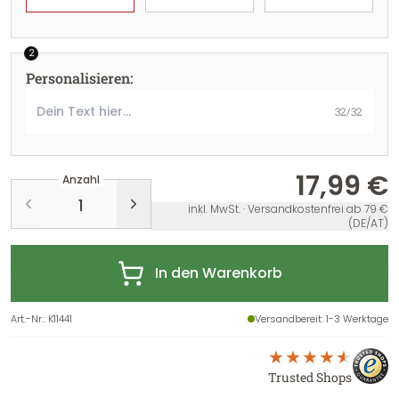
2
Personalisieren
:
32
/
32
17,99 €
Anzahl
inkl. MwSt. · Versandkostenfrei ab 79 €
(DE/AT)
In den Warenkorb
Art.-Nr.
:
K11441
Versandbereit
: 1-3 Werktage
Trusted Shops