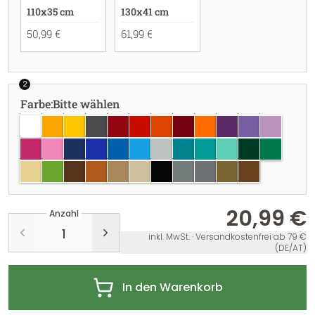
110x35 cm
130x41 cm
50,99 €
61,99 €
2
Farbe
:
Bitte wählen
weiss
goldgelb
gelb
dunkelgrau
dunkelrot
rot
hellrot
burgundy
pastellorange
violett
lavendel
flieder
pink
hellrosa
dunkelblau
brillantblau
azurblau
hellblau
hellgrau
türkisblau
türkis
mint
dunkelgrün
grün
creme
lindgrün
braun
haselnuss
hellbraun
beige
schwarz
grau
silber
gold
kupfer
20,99 €
Anzahl
inkl. MwSt. · Versandkostenfrei ab 79 €
(DE/AT)
In den Warenkorb