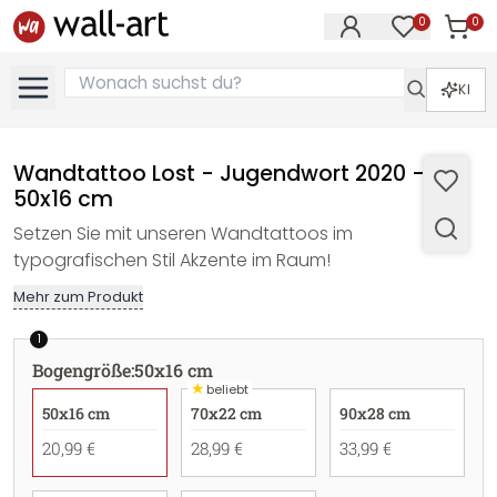
0
0
Artike
Artikel im M
KI
Wandtattoo Lost - Jugendwort 2020 -
50x16 cm
Setzen Sie mit unseren Wandtattoos im
typografischen Stil Akzente im Raum!
Mehr zum Produkt
1
Bogengröße
:
50x16 cm
★
beliebt
50x16 cm
70x22 cm
90x28 cm
20,99 €
28,99 €
33,99 €