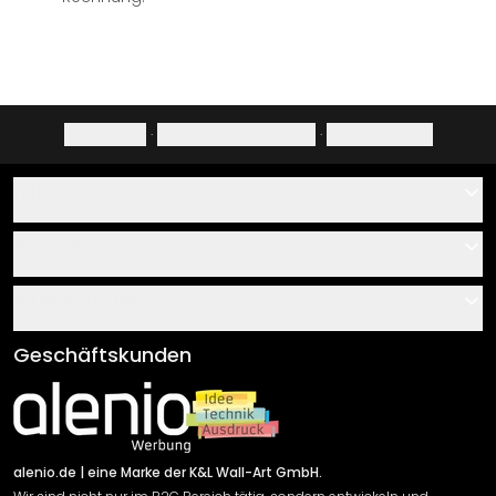
Impressum
·
Datenschutzerklärung
·
Widerrufsrecht
Hilfe
Kontakt
Service
Über uns
Gutscheine
Informationen
Fragen & Antworten
Klebe- und Montageanleitungen
AGB
Geschäftskunden
Material Übersicht
Impressum
Newsletter An-/Abmeldung
Versand & Zahlung
Sendungsverfolgung
Rücksendung
alenio.de
| eine Marke der K&L Wall-Art GmbH.