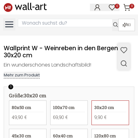
0
0
Artike
Artikel im M
KI
Wallprint W - Weinreben in den Bergen -
30x20 cm
Ein wunderschönes Landschaftsbild!
Mehr zum Produkt
1
Größe
:
30x20 cm
80x50 cm
100x70 cm
30x20 cm
49,90 €
69,90 €
9,90 €
45x30 cm
60x40 cm
120x80 cm