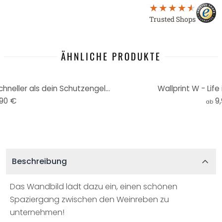
Trusted Shops
ÄHNLICHE PRODUKTE
Wallprint W - Renne niemals schneller als dein Schutzengel fliegen kann
Wallprint W - Life 
,90 €
9
ab
Beschreibung
Das Wandbild lädt dazu ein, einen schönen
Spaziergang zwischen den Weinreben zu
unternehmen!