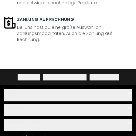
und entwickeln nachhaltige Produkte.
ZAHLUNG AUF RECHNUNG
Bei uns hast du eine große Auswahl an
Zahlungsmodalitäten. Auch die Zahlung auf
Rechnung.
Impressum
·
Datenschutzerklärung
·
Widerrufsrecht
Hilfe
Kontakt
Service
Über uns
Gutscheine
Informationen
Fragen & Antworten
Klebe- und Montageanleitungen