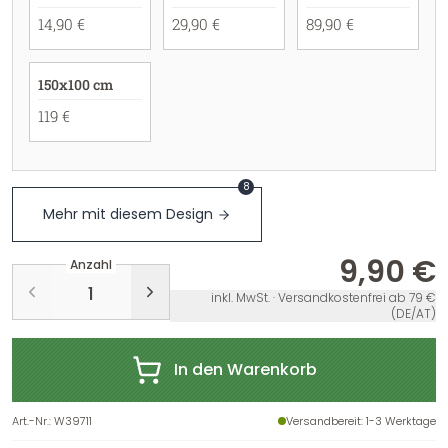
14,90 €
29,90 €
89,90 €
150x100 cm
119 €
8
Mehr mit diesem Design
9,90 €
Anzahl
inkl. MwSt. · Versandkostenfrei ab 79 €
(DE/AT)
In den Warenkorb
Art.-Nr.
:
W39711
Versandbereit
: 1-3 Werktage