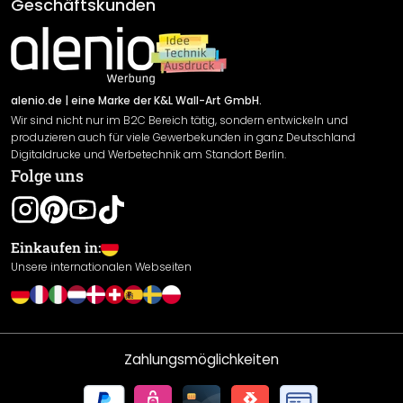
AGB
Geschäftskunden
Material Übersicht
Impressum
Newsletter An-/Abmeldung
Versand & Zahlung
Sendungsverfolgung
Rücksendung
alenio.de
| eine Marke der K&L Wall-Art GmbH.
Wir sind nicht nur im B2C Bereich tätig, sondern entwickeln und
Widerrufsrecht
produzieren auch für viele Gewerbekunden in ganz Deutschland
Datenschutzerklärung
Digitaldrucke und Werbetechnik am Standort Berlin.
Folge uns
Gewährleistung
Leistungserklärung / CE-Zeichen
Cookie Einstellungen
Einkaufen in:
Unsere internationalen Webseiten
Zahlungsmöglichkeiten