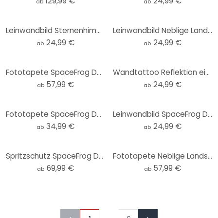
129,99 €
24,99 €
ab
ab
Leinwandbild Sternenhimmel im Winter - SpaceFrog Designs
Leinwandbild Neblige Landschaft in der Nacht - SpaceFrog Designs
24,99 €
24,99 €
ab
ab
Fototapete SpaceFrog Designs - Rosa Sonne
Wandtattoo Reflektion einer Winterlandschaft - SpaceFrog Designs - Rund
57,99 €
24,99 €
ab
ab
Fototapete SpaceFrog Designs - Goldene Dämmerung - Rund - Selbstklebend/Vlies
Leinwandbild SpaceFrog Designs - Nebliger Wald
34,99 €
24,99 €
ab
ab
Spritzschutz SpaceFrog Designs - Herbstmorgen
Fototapete Neblige Landschaft in der Nacht - SpaceFrog Designs
69,99 €
57,99 €
ab
ab