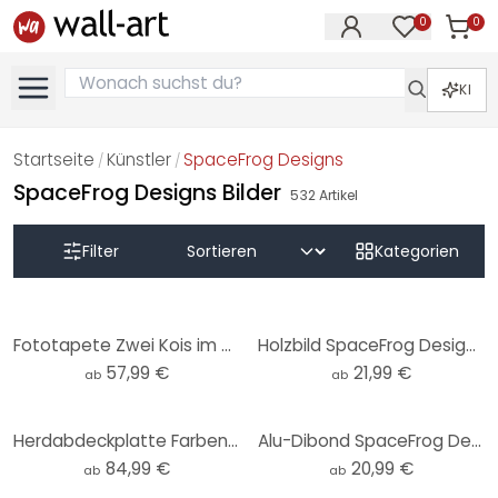
0
0
Artike
Artikel im M
KI
Startseite
Künstler
SpaceFrog Designs
/
/
SpaceFrog Designs Bilder
532
Artikel
Filter
Kategorien
Fototapete Zwei Kois im Teich - SpaceFrog Designs
Holzbild SpaceFrog Designs - Eleganz - Rund
57,99 €
21,99 €
ab
ab
Herdabdeckplatte Farbenfrohe Frühlingswiese - SpaceFrog Designs
Alu-Dibond SpaceFrog Designs - Eleganz - Rund
84,99 €
20,99 €
ab
ab