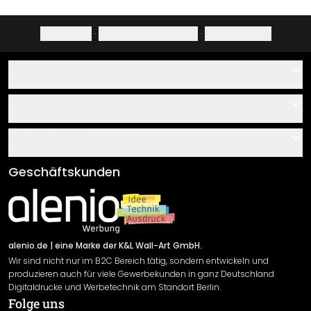
Impressum
·
Datenschutzerklärung
·
Widerrufsrecht
Hilfe
Kontakt
Service
Über uns
Gutscheine
Informationen
Fragen & Antworten
Klebe- und Montageanleitungen
AGB
Geschäftskunden
Material Übersicht
Impressum
Newsletter An-/Abmeldung
Versand & Zahlung
Sendungsverfolgung
Rücksendung
alenio.de
| eine Marke der K&L Wall-Art GmbH.
Wir sind nicht nur im B2C Bereich tätig, sondern entwickeln und
Widerrufsrecht
produzieren auch für viele Gewerbekunden in ganz Deutschland
Datenschutzerklärung
Digitaldrucke und Werbetechnik am Standort Berlin.
Folge uns
Gewährleistung