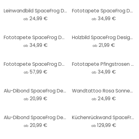
Leinwandbild SpaceFrog Designs - Morgenruhe
Fototapete SpaceFrog Designs - Goldene Sterne - Rund - Selbstklebend/Vlies
24,99 €
34,99 €
ab
ab
Fototapete SpaceFrog Designs - Eleganz - Rund - Selbstklebend/Vlies
Holzbild SpaceFrog Designs - Morgenruhe - Rund
34,99 €
21,99 €
ab
ab
Fototapete SpaceFrog Designs - Morgenruhe
Fototapete Pfingstrosen mit großen Blüten - SpaceFrog Designs - Rund - Selbstklebend/Vlies
57,99 €
34,99 €
ab
ab
Alu-Dibond SpaceFrog Designs - Blau und Gold - Rund
Wandtattoo Rosa Sonnenuntergang über dem Wald - SpaceFrog Designs - Rund
20,99 €
24,99 €
ab
ab
Alu-Dibond SpaceFrog Designs - Verbundenheit - Rund
Küchenrückwand SpaceFrog Designs - Herbstmorgen
20,99 €
129,99 €
ab
ab