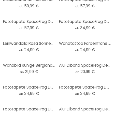
59,99 €
57,99 €
ab
ab
Fototapete SpaceFrog Designs - Herbstmorgen
Fototapete SpaceFrog Designs - Wüstenberge - Rund - Selbstklebend/Vlies
57,99 €
34,99 €
ab
ab
Leinwandbild Rosa Sonnenuntergang über dem Wald - SpaceFrog Designs
Wandtattoo Farbenfrohe Frühlingswiese - SpaceFrog Designs - Rund
24,99 €
24,99 €
ab
ab
Wandbild Ruhige Berglandschaft in der Dämmerung - SpaceFrog Designs - Rund - Alu-Dibond
Alu-Dibond SpaceFrog Designs - Bernsteinfarbene Sonne - Rund
21,99 €
20,99 €
ab
ab
Fototapete SpaceFrog Designs - Rosa Sonne - Rund - Selbstklebend/Vlies
Fototapete SpaceFrog Designs - Goldene Kraniche - Rund - Selbstklebend/Vlies
34,99 €
34,99 €
ab
ab
Fototapete SpaceFrog Designs - Frühlingsmorgen
Alu-Dibond SpaceFrog Designs - Morgenruhe - Rund