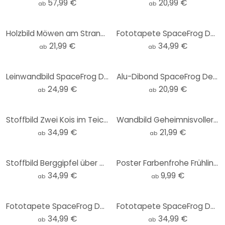
57,99 €
20,99 €
ab
ab
Holzbild Möwen am Strand - SpaceFrog Designs - Rund
Fototapete SpaceFrog Designs - In den Bergen - Rund - Selbstklebend/Vlies
21,99 €
34,99 €
ab
ab
Leinwandbild SpaceFrog Designs - Rosa Sonne
Alu-Dibond SpaceFrog Designs - Goldener Oktopus - Rund
24,99 €
20,99 €
ab
ab
Stoffbild Zwei Kois im Teich - SpaceFrog Designs - Panorama
Wandbild Geheimnisvoller Nebel im Wald - SpaceFrog Designs - Rund - Alu-Dibond
34,99 €
21,99 €
ab
ab
Stoffbild Berggipfel über den Wolken - SpaceFrog Designs - Panorama
Poster Farbenfrohe Frühlingswiese - SpaceFrog Designs
34,99 €
9,99 €
ab
ab
Fototapete SpaceFrog Designs - Indigoblau - Rund - Selbstklebend/Vlies
Fototapete SpaceFrog Designs - Goldener Oktopus - Rund - Selbstklebend/Vlies
34,99 €
34,99 €
ab
ab