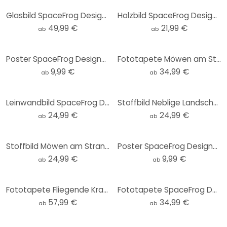
Glasbild SpaceFrog Designs - Verbundenheit - Rund
Holzbild SpaceFrog Designs - Goldener Oktopus - Rund
49,99 €
21,99 €
ab
ab
Poster SpaceFrog Designs - Bernsteinfarbene Sonne
Fototapete Möwen am Strand - SpaceFrog Designs - Rund - Selbstklebend/Vlies
9,99 €
34,99 €
ab
ab
Leinwandbild SpaceFrog Designs - Bernsteinfarbene Sonne
Stoffbild Neblige Landschaft in der Nacht - SpaceFrog Designs
24,99 €
24,99 €
ab
ab
Stoffbild Möwen am Strand - SpaceFrog Designs
Poster SpaceFrog Designs - Herbstmorgen
24,99 €
9,99 €
ab
ab
Fototapete Fliegende Kraniche - SpaceFrog Designs
Fototapete SpaceFrog Designs - Lila Wald - Rund - Selbstklebend/Vlies
57,99 €
34,99 €
ab
ab