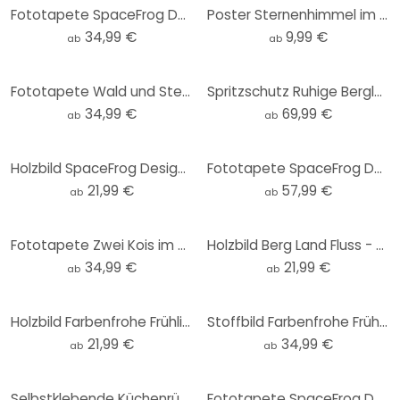
Fototapete SpaceFrog Designs - Verbundenheit - Rund - Selbstklebend/Vlies
Poster Sternenhimmel im Winter - SpaceFrog Designs
34,99 €
9,99 €
ab
ab
Fototapete Wald und Sterne in der Nacht - SpaceFrog Designs - Rund - Selbstklebend/Vlies
Spritzschutz Ruhige Berglandschaft in der Dämmerung - SpaceFrog Designs
34,99 €
69,99 €
ab
ab
Holzbild SpaceFrog Designs - Retro Sommer - Rund
Fototapete SpaceFrog Designs - Lila Wald
21,99 €
57,99 €
ab
ab
Fototapete Zwei Kois im Teich - SpaceFrog Designs - Rund - Selbstklebend/Vlies
Holzbild Berg Land Fluss - SpaceFrog Designs - Rund
34,99 €
21,99 €
ab
ab
Holzbild Farbenfrohe Frühlingswiese - SpaceFrog Designs - Rund
Stoffbild Farbenfrohe Frühlingswiese - SpaceFrog Designs - Panorama
21,99 €
34,99 €
ab
ab
Selbstklebende Küchenrückwand SpaceFrog Designs - Herbstmorgen
Fototapete SpaceFrog Designs - Sommertag