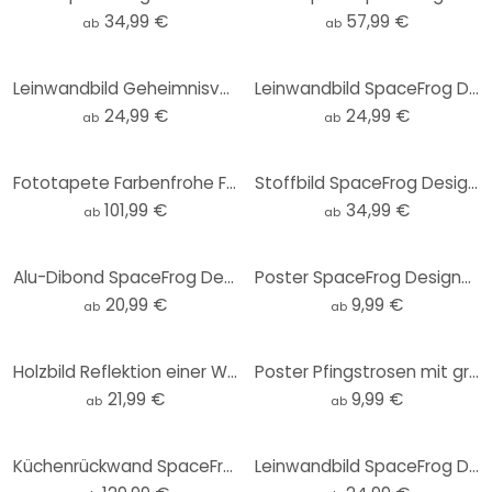
34,99 €
57,99 €
ab
ab
Leinwandbild Geheimnisvoller Nebel im Wald - SpaceFrog Designs
Leinwandbild SpaceFrog Designs - Goldene Kraniche
24,99 €
24,99 €
ab
ab
Fototapete Farbenfrohe Frühlingswiese - SpaceFrog Designs
Stoffbild SpaceFrog Designs - Goldene Kraniche - Panorama
101,99 €
34,99 €
ab
ab
Alu-Dibond SpaceFrog Designs - Tagesanbruch - Rund
Poster SpaceFrog Designs - Eleganz
20,99 €
9,99 €
ab
ab
Holzbild Reflektion einer Winterlandschaft - SpaceFrog Designs - Rund
Poster Pfingstrosen mit großen Blüten - SpaceFrog Designs
21,99 €
9,99 €
ab
ab
Küchenrückwand SpaceFrog Designs - Rosa Sonne
Leinwandbild SpaceFrog Designs - Meerestreiben