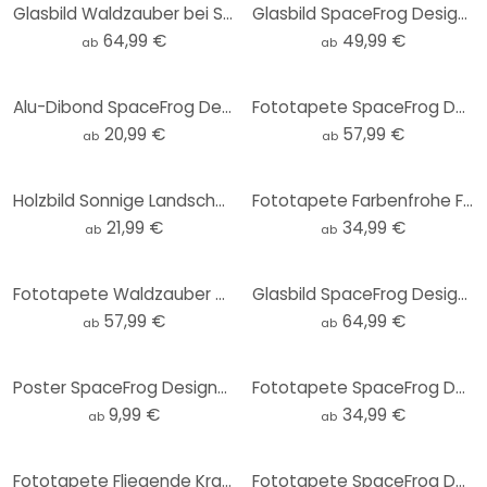
Glasbild Waldzauber bei Sonnenuntergang - SpaceFrog Designs
Glasbild SpaceFrog Designs - Blau und Gold - Rund
64,99 €
49,99 €
ab
ab
Alu-Dibond SpaceFrog Designs - Herbstmorgen - Rund
Fototapete SpaceFrog Designs - Sonnenaufgang am See
20,99 €
57,99 €
ab
ab
Holzbild Sonnige Landschaft in Blau und Gold - SpaceFrog Designs - Rund
Fototapete Farbenfrohe Frühlingswiese - SpaceFrog Designs - Rund - Selbstklebend/Vlies
21,99 €
34,99 €
ab
ab
Fototapete Waldzauber bei Sonnenuntergang - Waldtapete - SpaceFrog Designs
Glasbild SpaceFrog Designs - Eleganz
57,99 €
64,99 €
ab
ab
Poster SpaceFrog Designs - Nebliger Wald
Fototapete SpaceFrog Designs - Meerestreiben - Rund - Selbstklebend/Vlies
9,99 €
34,99 €
ab
ab
Fototapete Fliegende Kraniche - SpaceFrog Designs - Rund - Selbstklebend/Vlies
Fototapete SpaceFrog Designs - Goldener Oktopus