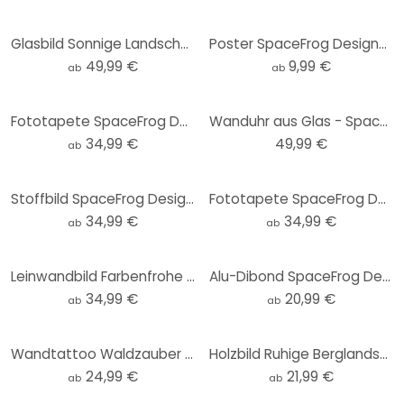
Glasbild Sonnige Landschaft in Blau und Gold - SpaceFrog Designs - Rund
Poster SpaceFrog Designs - Goldener Oktopus
49,99 €
9,99 €
ab
ab
Fototapete SpaceFrog Designs - Nebliger Wald - Rund - Selbstklebend/Vlies
Wanduhr aus Glas - SpaceFrog Designs - Morgenruhe - Ø 30 cm
34,99 €
49,99 €
ab
Stoffbild SpaceFrog Designs - Herbstmorgen - Panorama
Fototapete SpaceFrog Designs - Blau und Gold - Rund - Selbstklebend/Vlies
34,99 €
34,99 €
ab
ab
Leinwandbild Farbenfrohe Frühlingswiese - SpaceFrog Designs
Alu-Dibond SpaceFrog Designs - Rosa Sonne - Rund
34,99 €
20,99 €
ab
ab
Wandtattoo Waldzauber bei Sonnenuntergang - SpaceFrog Designs - Rund
Holzbild Ruhige Berglandschaft in der Dämmerung - SpaceFrog Designs - Rund
24,99 €
21,99 €
ab
ab