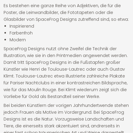
Es bestehen eine ganze Reihe von Adjektiven, die für die
Poster, die Leinwandbilder, die Fototapeten oder die
Glasbilder von SpaceFrog Designs zutreffend sind, so etwa:
Inspirierend
Farbenfroh
Modern
SpaceFrog Designs nutzt ohne Zweifel die Technik der
Illustration, wie sie in den Printmedien angewendet werden.
Damit tritt SpaceFrog Designs in die Fußstapfen großer
Künstler wie Henri de Toulouse-Lautrec oder auch Gustav
Klimt. Toulouse-Lautrec etwa illustrierte zahlreiche Plakate
für Pariser Nachtclubs in einer kontrastreichen Bildsprache,
wie für das Moulin Rouge. Bei Klimt wiederum zeigt sich die
Vorliebe für Gold als Bestandteil seiner Werke.
Bei beiden Künstlern der vorigen Jahrhundertwende stehen
jedoch Frauen als Motive im Vordergrund. Bei SpaceFrog
Designs ist es die Natur. Vorzugsweise Landschaften und
Tiere, die einerseits stark akzentuiert sind, andrerseits in
einer fast schon träumerischen Art und Weise dargestellt