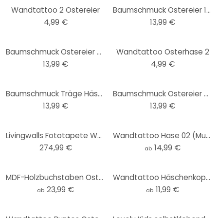
Wandtattoo 2 Ostereier
Baumschmuck Ostereier 1 (4-teilig) mit Aufhänger
4,99 €
13,99 €
Baumschmuck Ostereier 2 (4-teilig) mit Aufhänger
Wandtattoo Osterhase 2
13,99 €
4,99 €
Baumschmuck Träge Häschen (4-teilig) mit Aufhänger
Baumschmuck Ostereier mit Hasen (5-teilig) mit Aufhänger
13,99 €
13,99 €
Livingwalls Fototapete Walls by Patel bunny 2
Wandtattoo Hase 02 (Muster)
274,99 €
14,99 €
ab
MDF-Holzbuchstaben Ostern
Wandtattoo Häschenkopf Watercolor
23,99 €
11,99 €
ab
ab
-14%