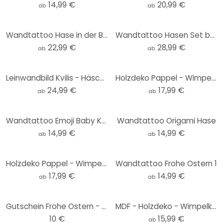
14,99 €
20,99 €
ab
ab
Wandtattoo Hase in der Blumenwiese
Wandtattoo Hasen Set bunt
22,99 €
28,99 €
ab
ab
Leinwandbild Kvilis - Häschen im Ballon
Holzdeko Pappel - Wimpelkette Ostern (4er-Set) inkl. Baumwollseil
24,99 €
17,99 €
ab
ab
Wandtattoo Emoji Baby Küken
Wandtattoo Origami Hase
14,99 €
14,99 €
ab
ab
Holzdeko Pappel - Wimpelkette Ostern - Sprüche (4er Set) inkl. Baumwollseil
Wandtattoo Frohe Ostern 1
17,99 €
14,99 €
ab
ab
Gutschein Frohe Ostern - Osternest - hellblau
MDF - Holzdeko - Wimpelkette Ostern - Sprüche (4er Set) inkl. Baumwollseil
10 €
15,99 €
ab