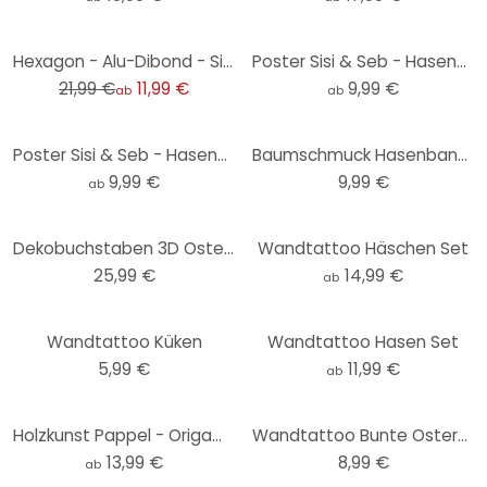
-45%
Hexagon - Alu-Dibond - Sisi & Seb - Hasenohren
Poster Sisi & Seb - Hasenpo
21,99 €
11,99 €
9,99 €
ab
ab
Poster Sisi & Seb - Hasenohren
Baumschmuck Hasenbande (5-teilig) mit Aufhänger
9,99 €
9,99 €
ab
Dekobuchstaben 3D Ostern farbig
Wandtattoo Häschen Set
25,99 €
14,99 €
ab
Wandtattoo Küken
Wandtattoo Hasen Set
5,99 €
11,99 €
ab
Holzkunst Pappel - Origami Hase
Wandtattoo Bunte Ostereier
13,99 €
8,99 €
ab