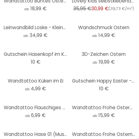
Wandtattoo Buntes Ostereier Set (21-teilig)
Lovely Kids selbstklebende Kinderzimmer Bordüre Chicken Party mit niedlichen Hühnern
18,99 €
35,95 €
30,99 €
(
39,73 €/m²
)
ab
Leinwandbild Loske - Kleiner Hase
Wandschmuck Ostern
34,99 €
14,99 €
ab
ab
Gutschein Hasenkopf im Kreis
3D-Zeichen Ostern
10 €
19,99 €
ab
Wandtattoo Küken im Ei
Gutschein Happy Easter - Osternest - bunt
4,99 €
10 €
ab
Wandtattoo Flauschiges Küken
Wandtattoo Frohe Ostereier
6,99 €
15,99 €
ab
ab
Wandtattoo Hase 01 (Muster)
Wandtattoo Frohe Ostern 2