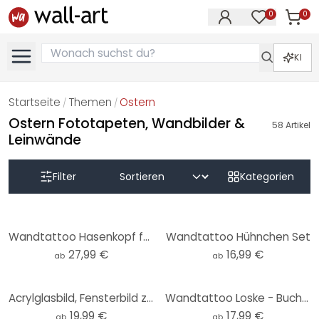
0
0
Artike
Artikel im M
KI
Startseite
Themen
Ostern
/
/
Ostern Fototapeten, Wandbilder &
58
Artikel
Leinwände
Filter
Kategorien
Wandtattoo Hasenkopf farbig - Korenkova
Wandtattoo Hühnchen Set
27,99 €
16,99 €
ab
ab
Acrylglasbild, Fensterbild zum Aufhängen Frohe Ostern mit Hase - Rund
Wandtattoo Loske - Buchstabe H
19,99 €
17,99 €
ab
ab