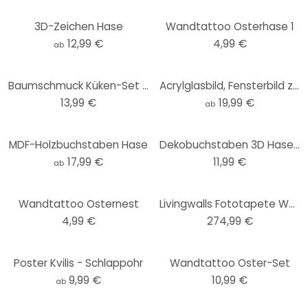
3D-Zeichen Hase
Wandtattoo Osterhase 1
12,99 €
4,99 €
ab
Baumschmuck Küken-Set (4-teilig) mit Aufhänger
Acrylglasbild, Fensterbild zum Aufhängen Happy Easter im Blumenkranz - Rund
13,99 €
19,99 €
ab
MDF-Holzbuchstaben Hase
Dekobuchstaben 3D Hase farbig
17,99 €
11,99 €
ab
Wandtattoo Osternest
Livingwalls Fototapete Walls by Patel bunny 1
4,99 €
274,99 €
Poster Kvilis - Schlappohr
Wandtattoo Oster-Set
9,99 €
10,99 €
ab