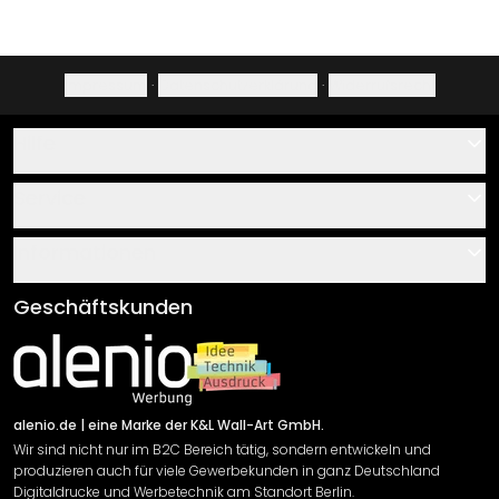
Impressum
·
Datenschutzerklärung
·
Widerrufsrecht
Hilfe
Kontakt
Service
Über uns
Gutscheine
Informationen
Fragen & Antworten
Klebe- und Montageanleitungen
AGB
Geschäftskunden
Material Übersicht
Impressum
Newsletter An-/Abmeldung
Versand & Zahlung
Sendungsverfolgung
Rücksendung
alenio.de
| eine Marke der K&L Wall-Art GmbH.
Wir sind nicht nur im B2C Bereich tätig, sondern entwickeln und
Widerrufsrecht
produzieren auch für viele Gewerbekunden in ganz Deutschland
Datenschutzerklärung
Digitaldrucke und Werbetechnik am Standort Berlin.